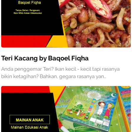
Teri Kacang by Baqoel Fiqha
Anda penggemar Teri? Ikan kecil - kecil tapi rasanya
bikin ketagihan? Bahkan, gegara rasanya yan…