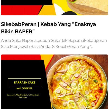
SikebabPeran | Kebab Yang “Enaknya
Bikin BAPER”
Anda Suka Baper ataupun Suka Tak Baper, sikebabperan
Siap Menjawab Rasa Anda. SiKebabPeran Yang “…